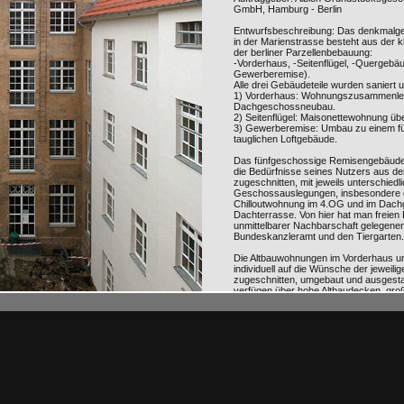
GmbH, Hamburg - Berlin
Entwurfsbeschreibung: Das denkmalg
in der Marienstrasse besteht aus der 
der berliner Parzellenbebauung:
-Vorderhaus, -Seitenflügel, -Quergebäu
Gewerberemise).
Alle drei Gebäudeteile wurden saniert
1) Vorderhaus: Wohnungszusammenle
Dachgeschossneubau.
2) Seitenflügel: Maisonettewohnung ü
3) Gewerberemise: Umbau zu einem f
tauglichen Loftgebäude.
Das fünfgeschossige Remisengebäude
die Bedürfnisse seines Nutzers aus d
zugeschnitten, mit jeweils unterschiedl
Geschossauslegungen, insbesondere 
Chilloutwohnung im 4.OG und im Dach
Dachterrasse. Von hier hat man freien B
unmittelbarer Nachbarschaft gelegene
Bundeskanzleramt und den Tiergarten.
Die Altbauwohnungen im Vorderhaus un
individuell auf die Wünsche der jeweil
zugeschnitten, umgebaut und ausgesta
verfügen über hohe Altbaudecken, groß
Wohnräume, luxuriöse Bäder und die kl
Das Dachgeschoss wird bestimmt dur
Süden und zur Kuppel des Reichstags
Panoramafenster. Dieses prägt die äuß
ebenso verantwortlich für die innere G
ungewöhnlichen zweigeschossigen D
ließ eine Wohnung mit angeschlossene
einer Bibliothek und einem Bad entsteh
des Grundrisses unterlag gänzlich der