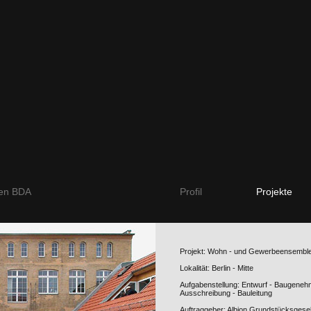
ten BDA
Profil
Projekte
Projekt: Wohn - und Gewerbeensemble
Lokalität: Berlin - Mitte
Aufgabenstellung: Entwurf - Baugeneh
Ausschreibung - Bauleitung
Auftraggeber: Albion Grundstücksgese