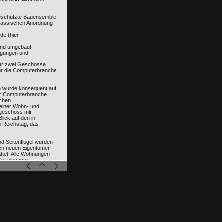
eschützte Bauensemble
klassischen Anordnung
de (hier
 und umgebaut.
gungen und
ber zwei Geschosse.
ür die Computerbranche
 wurde konsequent auf
er Computerbranche
ichen
einer Wohn- und
geschoss mit
lick auf den in
n Reichstag, das
d Seitenflügel wurden
igen neuen Eigentümer
ttet. Alle Wohnungen
e, elegante
assischen Altbaudielen.
ch das große, nach
 weisende
ere Erscheinung und ist
estaltung des
achausbaus. Der Umbau
r Küche, zwei Zimmern,
en. Die Organisation
 Ausrichtung nach