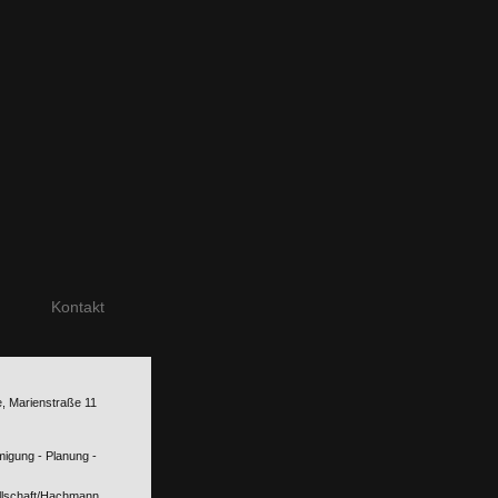
Kontakt
, Marienstraße 11
migung - Planung -
llschaft/Hachmann